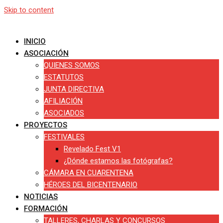
Skip to content
INICIO
ASOCIACIÓN
QUIENES SOMOS
ESTATUTOS
JUNTA DIRECTIVA
AFILIACIÓN
ASOCIADOS
PROYECTOS
FESTIVALES
Revelado Fest V1
¿Dónde estamos las fotógrafas?
CÁMARA EN CUARENTENA
HÉROES DEL BICENTENARIO
NOTICIAS
FORMACIÓN
TALLERES, CHARLAS Y CONCURSOS