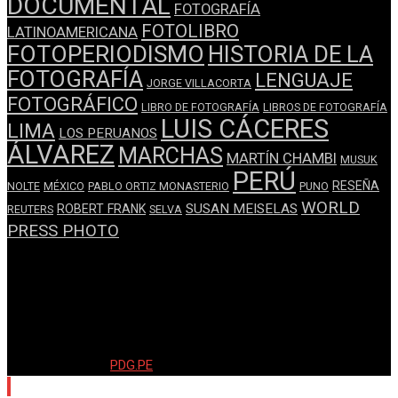
DOCUMENTAL
FOTOGRAFÍA
FOTOLIBRO
LATINOAMERICANA
FOTOPERIODISMO
HISTORIA DE LA
FOTOGRAFÍA
LENGUAJE
JORGE VILLACORTA
FOTOGRÁFICO
LIBRO DE FOTOGRAFÍA
LIBROS DE FOTOGRAFÍA
LUIS CÁCERES
LIMA
LOS PERUANOS
ÁLVAREZ
MARCHAS
MARTÍN CHAMBI
MUSUK
PERÚ
RESEÑA
NOLTE
MÉXICO
PABLO ORTIZ MONASTERIO
PUNO
WORLD
SUSAN MEISELAS
ROBERT FRANK
REUTERS
SELVA
PRESS PHOTO
© Copyright AFPP 2020. Todos los derechos reservados -
Desarrollado por:
PDG.PE