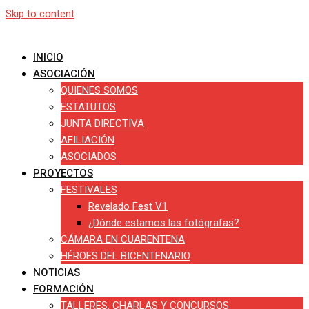
Skip to content
INICIO
ASOCIACIÓN
QUIENES SOMOS
ESTATUTOS
JUNTA DIRECTIVA
AFILIACIÓN
ASOCIADOS
PROYECTOS
FESTIVALES
Revelado Fest V1
¿Dónde estamos las fotógrafas?
CÁMARA EN CUARENTENA
HÉROES DEL BICENTENARIO
NOTICIAS
FORMACIÓN
TALLERES, CHARLAS Y CONCURSOS