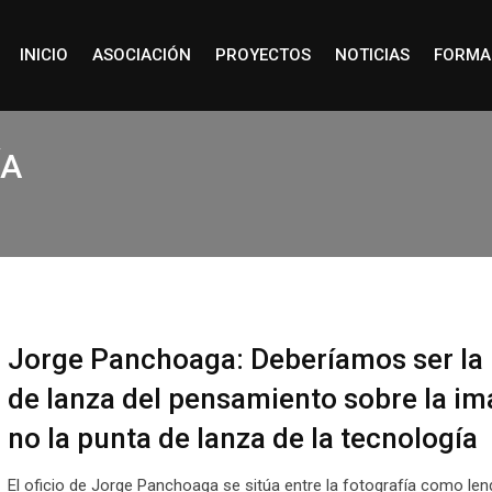
INICIO
ASOCIACIÓN
PROYECTOS
NOTICIAS
FORMA
ÍA
Jorge Panchoaga: Deberíamos ser la
de lanza del pensamiento sobre la im
no la punta de lanza de la tecnología
El oficio de Jorge Panchoaga se sitúa entre la fotografía como leng