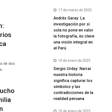
17 de marzo de 2025
Andrés Garay: La
investigación por sí
n:
sola no pone en valor
rios
la fotografía, es clave
una visión integral en
ca
el Perú
10 de enero de 2025
ás de dos
Sergio Urday: Narrar
os…
nuestra historia
significa capturar los
símbolos y las
mucho
contradicciones de la
ilia
realidad peruana
n
10 de enero de 2025