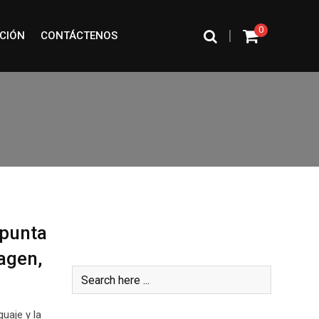
0
|
CIÓN
CONTÁCTENOS
 punta
Buscar
agen,
uaje y la