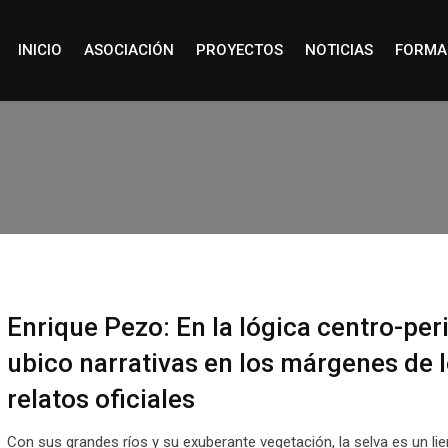
INICIO
ASOCIACIÓN
PROYECTOS
NOTICIAS
FORMA
Enrique Pezo: En la lógica centro-peri
ubico narrativas en los márgenes de 
relatos oficiales
Con sus grandes ríos y su exuberante vegetación, la selva es un lie