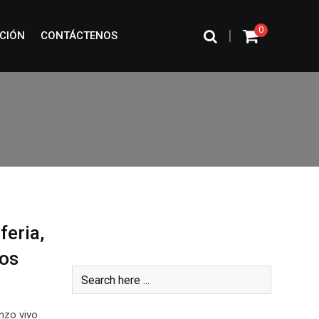
0
|
CIÓN
CONTÁCTENOS
feria,
Buscar
los
nzo vivo