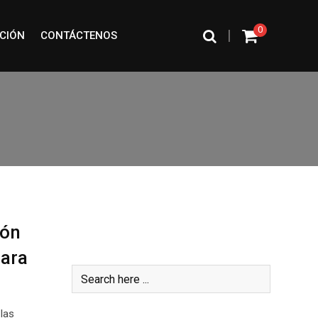
0
|
CIÓN
CONTÁCTENOS
ión
Buscar
para
las