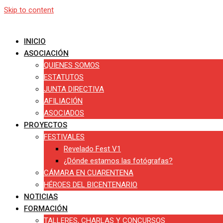
Skip to content
INICIO
ASOCIACIÓN
QUIENES SOMOS
ESTATUTOS
JUNTA DIRECTIVA
AFILIACIÓN
ASOCIADOS
PROYECTOS
FESTIVALES
Revelado Fest V1
¿Dónde estamos las fotógrafas?
CÁMARA EN CUARENTENA
HÉROES DEL BICENTENARIO
NOTICIAS
FORMACIÓN
TALLERES, CHARLAS Y CONCURSOS