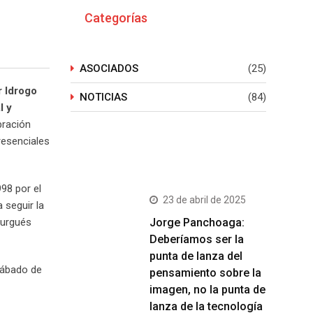
Categorías
ASOCIADOS
(25)
r Idrogo
NOTICIAS
(84)
l y
bración
resenciales
Últimos Post
98 por el
23 de abril de 2025
 seguir la
Jorge Panchoaga:
burgués
Deberíamos ser la
punta de lanza del
sábado de
pensamiento sobre la
imagen, no la punta de
lanza de la tecnología