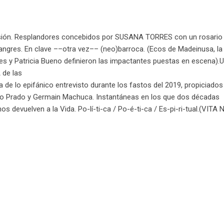
Pasión. Resplandores concebidos por SUSANA TORRES con un rosario
ngres. En clave ––otra vez–– (neo)barroca. (Ecos de Madeinusa, la 
rres y Patricia Bueno definieron las impactantes puestas en escena).
 de las
de lo epifánico entrevisto durante los fastos del 2019, propiciados
o Prado y Germain Machuca. Instantáneas en los que dos décadas
devuelven a la Vida. Po-lí-ti-ca / Po-é-ti-ca / Es-pi-ri-tual.(VITA