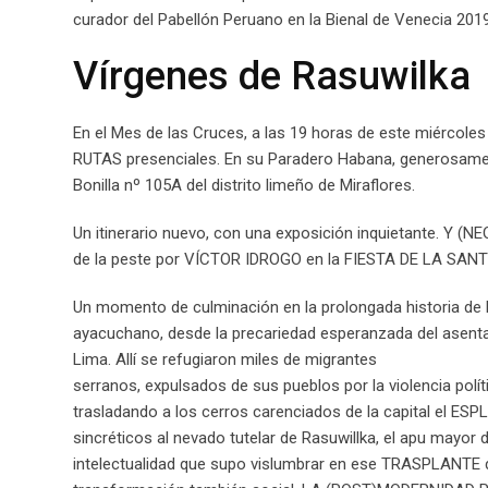
curador del Pabellón Peruano en la Bienal de Venecia 201
Vírgenes de Rasuwilka
En el Mes de las Cruces, a las 19 horas de este miércole
RUTAS presenciales. En su Paradero Habana, generosament
Bonilla nº 105A del distrito limeño de Miraflores.
Un itinerario nuevo, con una exposición inquietante. Y (N
de la peste por VÍCTOR IDROGO en la FIESTA DE LA SA
Un momento de culminación en la prolongada historia de 
ayacuchano, desde la precariedad esperanzada del asent
Lima. Allí se refugiaron miles de migrantes
serranos, expulsados de sus pueblos por la violencia polít
trasladando a los cerros carenciados de la capital el ESP
sincréticos al nevado tutelar de Rasuwillka, el apu mayor 
intelectualidad que supo vislumbrar en ese TRASPLANTE d