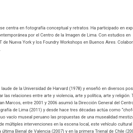
se centra en fotografía conceptual y retratos. Ha participado en ex
ontemporánea por el Centro de la Imagen de Lima. Con estudios en
 FIT de Nueva York y los Foundry Workshops en Buenos Aires. Colabo
.
m laude de la Universidad de Harvard (1978) y enseñó en diversos po
as relaciones entre arte y violencia, arte y política, arte y religión. T
an Marcos, entre 2001 y 2006 asumió la Dirección General del Centro
tografía de Lima (2011) y desde hace tres décadas actúa como “chof
tiguo vacío museal peruano las propuestas de una musealidad mestiz
múltiples intervenciones en la escena local, este vehículo cultural
última Bienal de Valencia (2007) y en la primera Trienal de Chile (20