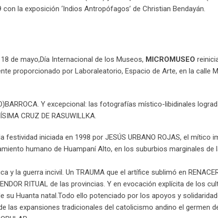
9 con la exposición ‘Indios Antropófagos’ de Christian Bendayán.
s 18 de mayo,Día Internacional de los Museos,
MICROMUSEO
reinici
e proporcionado por Laboraleatorio, Espacio de Arte, en la calle 
EO)BARROCA. Y excepcional: las fotografías místico-libidinales logra
NTÍSIMA CRUZ DE RASUWILLKA.
la festividad iniciada en 1998 por JESÚS URBANO ROJAS, el mítico i
amiento humano de Huampaní Alto, en los suburbios marginales de l
ica y la guerra incivil. Un TRAUMA que el artífice sublimó en RENACE
LENDOR RITUAL de las provincias. Y en evocación explícita de los cul
de su Huanta natal.Todo ello potenciado por los apoyos y solidaridad
e las expansiones tradicionales del catolicismo andino el germen d