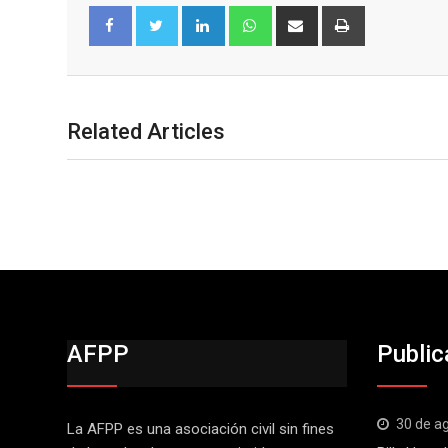
Facebook
Twitter
Related Articles
AFPP
Public
30 de a
La AFPP es una asociación civil sin fines