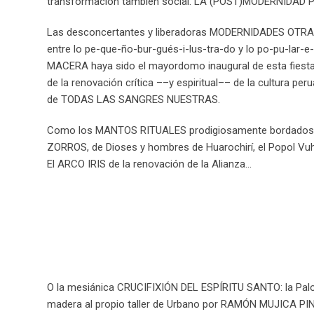
transformación también social. LA (POST)MODERNIDAD 
Las desconcertantes y liberadoras MODERNIDADES OTRAS e
entre lo pe-que-ño-bur-gués-i-lus-tra-do y lo po-pu-lar-e
MACERA haya sido el mayordomo inaugural de esta fiesta.
de la renovación crítica ––y espiritual–– de la cultura 
de TODAS LAS SANGRES NUESTRAS.
Como los MANTOS RITUALES prodigiosamente bordados con 
ZORROS, de Dioses y hombres de Huarochirí, el Popol Vu
El ARCO IRIS de la renovación de la Alianza…
O la mesiánica CRUCIFIXIÓN DEL ESPÍRITU SANTO: la Pal
madera al propio taller de Urbano por RAMÓN MUJICA PINI