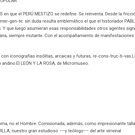
POPULAR.
n que el PERÚ MESTIZO se redefine. Se reinventa. Desde la fricció
-mer-gen-te: sin duda resulta emblemático el que el historiador PAB
 Y que luego asumieran esas responsabilidades otros agentes signi
peruana, siempre mutante. Con el acompañamiento de manifestaciones
iconografías insólitas, arcaicas y futuras, re-cons-truc-ti-vas.
h andino.El LEÓN Y LA ROSA, de Micromuseo.
oma, no el Hombre. Comisionada, además, como impresionante talla
LLA, nuestro gran estudioso ––y teólogo–– del arte virreinal