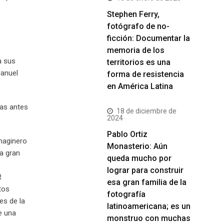
Stephen Ferry,
fotógrafo de no-
ficción: Documentar la
memoria de los
a sus
territorios es una
Manuel
forma de resistencia
en América Latina
das antes
18 de diciembre de
2024
Pablo Ortiz
maginero
Monasterio: Aún
a gran
queda mucho por
lograr para construir
R
esa gran familia de la
tos
fotografía
es de la
latinoamericana; es un
e una
monstruo con muchas