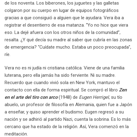
de los noventa. Los biberones, los juguetes y las galletas
colgaron por su cuerpo en lugar de equipos fotográficos
gracias a que consiguió a alguien que le ayudara. Vera iba a
registrar el desentierro de esa matanza. “Yo no hice que viera
eso. La dejé afuera con los otros niños de la comunidad”,
resalta. ¿Y qué decía su madre al saber que cubría en las zonas
de emergencia? “Cuídate mucho. Estaba un poco preocupada”,
ríe.
Vera no es ni judía ni cristiana católica. Viene de una familia
luterana, pero ella jamás ha sido ferviente. Ni su madre.
Recuerdo que cuando vivió sola en New York, mantuvo el
contacto con ella de forma espiritual. Se compró el libro
Zen
en el arte del tiro con arco
(1948) de
Eugen Herrigel
, su tío
abuelo, un profesor de filosofía en Alemania, quien fue a Japón
a enseñar, y quiso aprender el budismo. Eugen regresó a su
nación y se adhirió al partido Nazi, cuenta la sobrina. Es lo más
cercano que ha estado de la religión. Así, Vera comenzó en la
meditación.