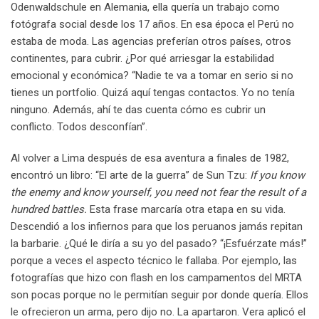
Odenwaldschule en Alemania, ella quería un trabajo como
fotógrafa social desde los 17 años. En esa época el Perú no
estaba de moda. Las agencias preferían otros países, otros
continentes, para cubrir. ¿Por qué arriesgar la estabilidad
emocional y económica? “Nadie te va a tomar en serio si no
tienes un portfolio. Quizá aquí tengas contactos. Yo no tenía
ninguno. Además, ahí te das cuenta cómo es cubrir un
conflicto. Todos desconfían”.
Al volver a Lima después de esa aventura a finales de 1982,
encontró un libro: “El arte de la guerra” de Sun Tzu:
If you know
the enemy and know yourself, you need not fear the result of a
hundred battles.
Esta frase marcaría otra etapa en su vida.
Descendió a los infiernos para que los peruanos jamás repitan
la barbarie. ¿Qué le diría a su yo del pasado? “¡Esfuérzate más!”
porque a veces el aspecto técnico le fallaba. Por ejemplo, las
fotografías que hizo con flash en los campamentos del MRTA
son pocas porque no le permitían seguir por donde quería. Ellos
le ofrecieron un arma, pero dijo no. La apartaron. Vera aplicó el