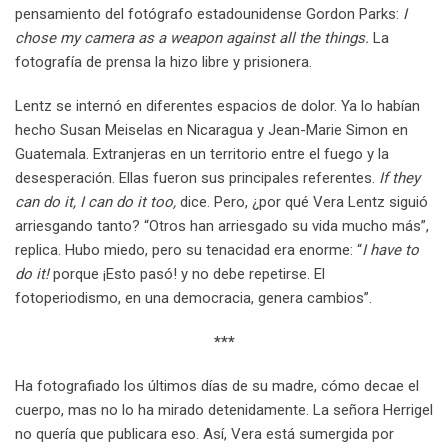
pensamiento del fotógrafo estadounidense Gordon Parks:
I
chose my camera as a weapon against all the things.
La
fotografía de prensa la hizo libre y prisionera.
Lentz se internó en diferentes espacios de dolor. Ya lo habían
hecho Susan Meiselas en Nicaragua y Jean-Marie Simon en
Guatemala. Extranjeras en un territorio entre el fuego y la
desesperación. Ellas fueron sus principales referentes.
If they
can do it, I can do it too,
dice. Pero, ¿por qué Vera Lentz siguió
arriesgando tanto? “Otros han arriesgado su vida mucho más”,
replica. Hubo miedo, pero su tenacidad era enorme: “
I have to
do it!
porque ¡Esto pasó! y no debe repetirse. El
fotoperiodismo, en una democracia, genera cambios”.
***
Ha fotografiado los últimos días de su madre, cómo decae el
cuerpo, mas no lo ha mirado detenidamente. La señora Herrigel
no quería que publicara eso. Así, Vera está sumergida por