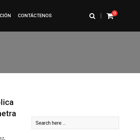
0
|
CIÓN
CONTÁCTENOS
lica
Buscar
netra
ez,